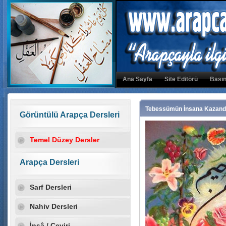
Ana Sayfa
Site Editörü
Basın
Tebessümün İnsana Kazandır
Görüntülü Arapça Dersleri
Temel Düzey Dersler
Arapça Dersleri
Sarf Dersleri
Nahiv Dersleri
İnşâ / Çeviri