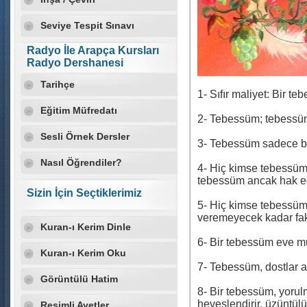
Seviye Tespit Sınavı
Radyo İle Arapça Kursları
Radyo Dershanesi
Tarihçe
1- Sıfır maliyet: Bir teb
Eğitim Müfredatı
2- Tebessüm; tebessüm 
Sesli Örnek Dersler
3- Tebessüm sadece birk
Nasıl Öğrendiler?
4- Hiç kimse tebessümü
tebessüm ancak hak ed
Sizin İçin Seçtiklerimiz
5- Hiç kimse tebessüm
veremeyecek kadar faki
Kuran-ı Kerim Dinle
6- Bir tebessüm eve mutlu
Kuran-ı Kerim Oku
7- Tebessüm, dostlar a
Görüntülü Hatim
8- Bir tebessüm, yorulm
heveslendirir, üzüntülü
Resimli Ayetler