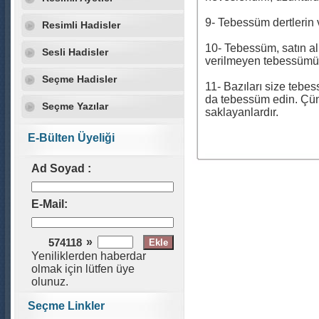
9- Tebessüm dertlerin ve
Resimli Hadisler
10- Tebessüm, satın al
Sesli Hadisler
verilmeyen tebessümün
Seçme Hadisler
11- Bazıları size tebe
da tebessüm edin. Çün
Seçme Yazılar
saklayanlardır.
E-Bülten Üyeliği
Ad Soyad :
E-Mail:
»
574118
Yeniliklerden haberdar
olmak için lütfen üye
olunuz.
Seçme Linkler