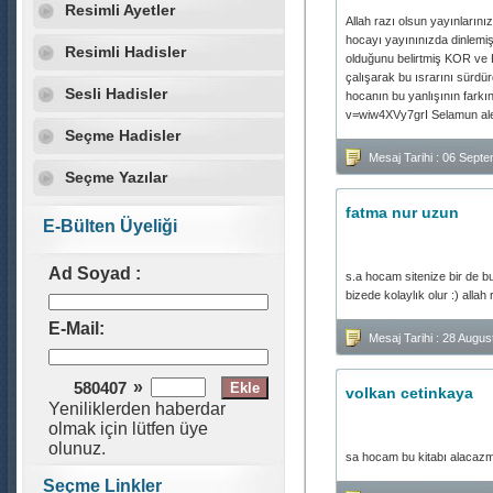
Resimli Ayetler
Allah razı olsun yayınlarını
hocayı yayınınızda dinlemiş
Resimli Hadisler
olduğunu belirtmiş KOR ve K
çalışarak bu ısrarını sürdü
Sesli Hadisler
hocanın bu yanlışının farkın
v=wiw4XVy7grI Selamun al
Seçme Hadisler
Mesaj Tarihi : 06 Sept
Seçme Yazılar
fatma nur uzun
E-Bülten Üyeliği
Ad Soyad :
s.a hocam sitenize bir de b
bizede kolaylık olur :) allah 
E-Mail:
Mesaj Tarihi : 28 Aug
»
580407
volkan cetinkaya
Yeniliklerden haberdar
olmak için lütfen üye
olunuz.
sa hocam bu kitabı alacazm
Seçme Linkler