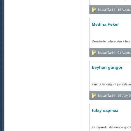
Mesaj Tarihi : 19 Augu
Mediha Peker
Derslerde bahsedilen kitabı n
Mesaj Tarihi : 01 Augu
beyhan güngör
slm. Bulunduğum şehirde ara
Mesaj Tarihi : 29 July
tulay sapmaz
sa.ziyaretci defterinde gor