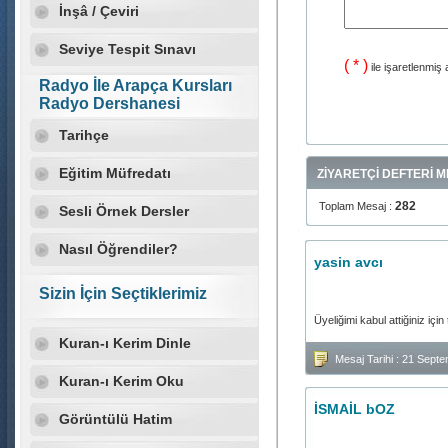
İnşâ / Çeviri
Seviye Tespit Sınavı
( * )
ile işaretlenmiş 
Radyo İle Arapça Kursları
Radyo Dershanesi
Tarihçe
Eğitim Müfredatı
ZİYARETÇİ DEFTERİ 
282
Toplam Mesaj :
Sesli Örnek Dersler
Nasıl Öğrendiler?
yasin avcı
Sizin İçin Seçtiklerimiz
Üyeliğimi kabul attiğiniz iç
Kuran-ı Kerim Dinle
Mesaj Tarihi : 21 Sept
Kuran-ı Kerim Oku
İSMAİL bOZ
Görüntülü Hatim