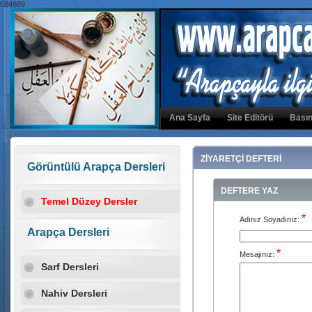
684889
Ana Sayfa
Site Editörü
Basın
ZİYARETÇİ DEFTERİ
Görüntülü Arapça Dersleri
DEFTERE YAZ
Temel Düzey Dersler
*
Adınız Soyadınız:
Arapça Dersleri
*
Mesajınız:
Sarf Dersleri
Nahiv Dersleri