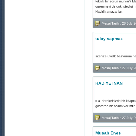
teknik bir sorun mu var? Ma
ogrenmeyi de cok istedigim 
Hayirli ramazanlar...
Mesaj Tarihi : 28 July
tulay sapmaz
sitenize uyelik basvurum h
Mesaj Tarihi : 27 July 
HADİYE İNAN
s.a. derslerinizde bir kitap
gösteren bir bölüm var mı?
Mesaj Tarihi : 27 July 
Musab Enes