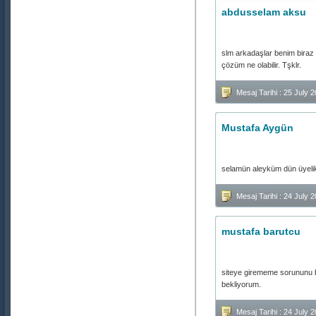
abdusselam aksu
slm arkadaşlar benim bira
çözüm ne olabilir. Tşklr.
Mesaj Tarihi : 25 July
Mustafa Aygün
selamün aleyküm dün üyelik
Mesaj Tarihi : 24 July
mustafa barutcu
siteye girememe sorununu b
bekliyorum.
Mesaj Tarihi : 24 July