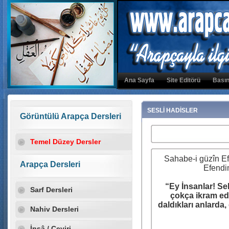
Ana Sayfa
Site Editörü
Basın
SESLİ HADİSLER
Görüntülü Arapça Dersleri
Temel Düzey Dersler
Sahabe-i güzîn Ef
Arapça Dersleri
Efendim
“Ey İnsanlar! Se
Sarf Dersleri
çokça ikram edi
daldıkları anlarda
Nahiv Dersleri
İnşâ / Çeviri