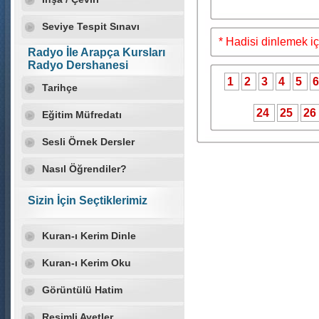
Seviye Tespit Sınavı
* Hadisi dinlemek iç
Radyo İle Arapça Kursları
Radyo Dershanesi
1
2
3
4
5
Tarihçe
24
25
26
Eğitim Müfredatı
Sesli Örnek Dersler
Nasıl Öğrendiler?
Sizin İçin Seçtiklerimiz
Kuran-ı Kerim Dinle
Kuran-ı Kerim Oku
Görüntülü Hatim
Resimli Ayetler